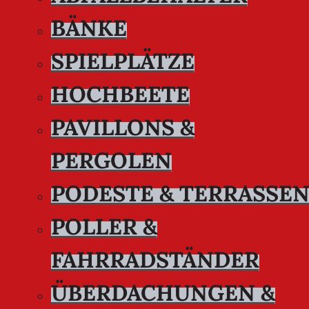
BÄNKE
SPIELPLÄTZE
HOCHBEETE
PAVILLONS &
PERGOLEN
PODESTE & TERRASSE
POLLER &
FAHRRADSTÄNDER
ÜBERDACHUNGEN &