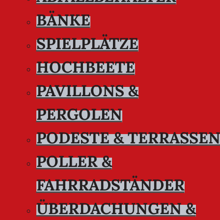
BÄNKE
SPIELPLÄTZE
HOCHBEETE
PAVILLONS &
PERGOLEN
PODESTE & TERRASSE
POLLER &
FAHRRADSTÄNDER
ÜBERDACHUNGEN &