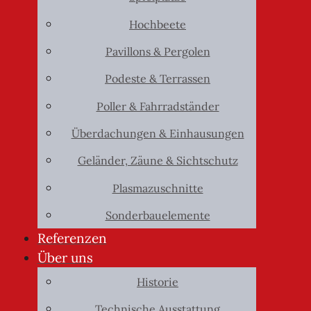
Hochbeete
Pavillons & Pergolen
Podeste & Terrassen
Poller & Fahrradständer
Überdachungen & Einhausungen
Geländer, Zäune & Sichtschutz
Plasmazuschnitte
Sonderbauelemente
Referenzen
Über uns
Historie
Technische Ausstattung