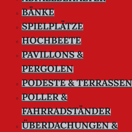
BÄNKE
SPIELPLÄTZE
HOCHBEETE
PAVILLONS &
PERGOLEN
PODESTE & TERRASSE
POLLER &
FAHRRADSTÄNDER
ÜBERDACHUNGEN &