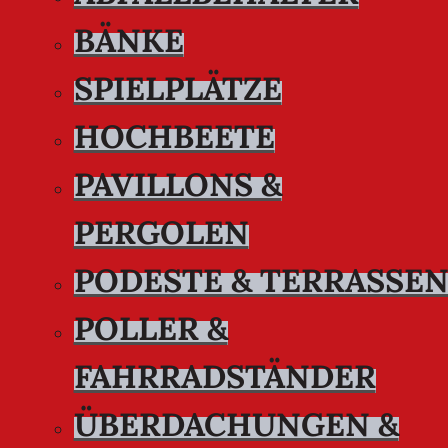
BÄNKE
SPIELPLÄTZE
HOCHBEETE
PAVILLONS &
PERGOLEN
PODESTE & TERRASSE
POLLER &
FAHRRADSTÄNDER
ÜBERDACHUNGEN &