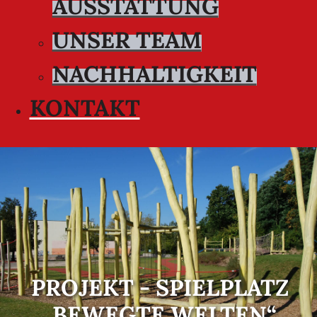
AUSSTATTUNG
UNSER TEAM
NACHHALTIGKEIT
KONTAKT
PROJEKT - SPIELPLATZ
„BEWEGTE WELTEN“