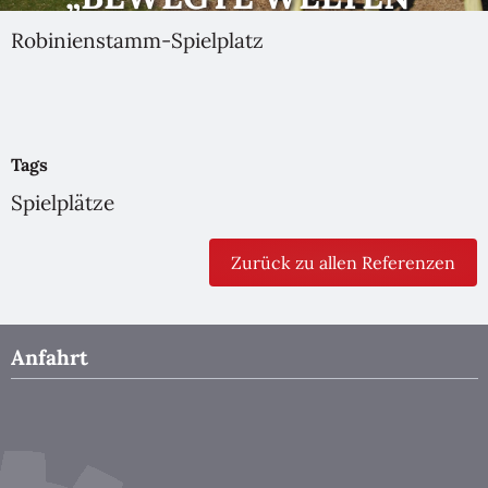
FRANKFURT (ODER)
Robinienstamm-Spielplatz
Tags
Spielplätze
Zurück zu allen Referenzen
Anfahrt