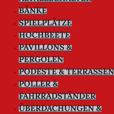
BÄNKE
SPIELPLÄTZE
HOCHBEETE
PAVILLONS &
PERGOLEN
PODESTE & TERRASSE
POLLER &
FAHRRADSTÄNDER
ÜBERDACHUNGEN &