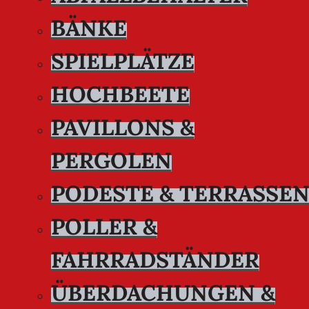
BÄNKE
SPIELPLÄTZE
HOCHBEETE
PAVILLONS &
PERGOLEN
PODESTE & TERRASSE
POLLER &
FAHRRADSTÄNDER
ÜBERDACHUNGEN &