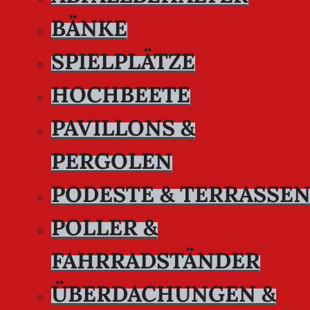
BÄNKE
SPIELPLÄTZE
HOCHBEETE
PAVILLONS &
PERGOLEN
PODESTE & TERRASSE
POLLER &
FAHRRADSTÄNDER
ÜBERDACHUNGEN &