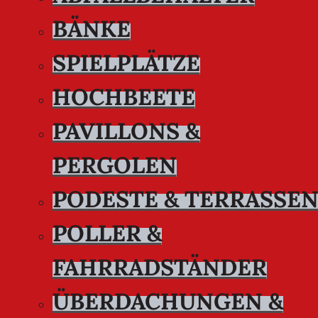
BÄNKE
SPIELPLÄTZE
HOCHBEETE
PAVILLONS &
PERGOLEN
PODESTE & TERRASSE
POLLER &
FAHRRADSTÄNDER
ÜBERDACHUNGEN &