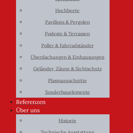
Hochbeete
Pavillons & Pergolen
Podeste & Terrassen
Poller & Fahrradständer
Überdachungen & Einhausungen
Geländer, Zäune & Sichtschutz
Plasmazuschnitte
Sonderbauelemente
Referenzen
Über uns
Historie
Technische Ausstattung