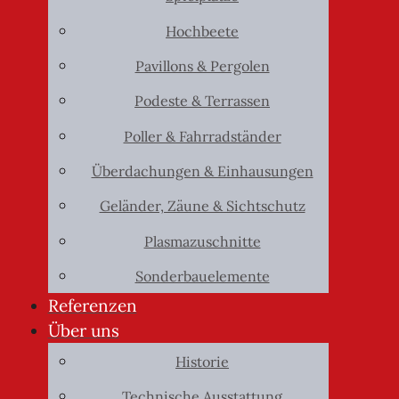
Hochbeete
Pavillons & Pergolen
Podeste & Terrassen
Poller & Fahrradständer
Überdachungen & Einhausungen
Geländer, Zäune & Sichtschutz
Plasmazuschnitte
Sonderbauelemente
Referenzen
Über uns
Historie
Technische Ausstattung