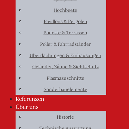
Hochbeete
Pavillons & Pergolen
Podeste & Terrassen
Poller & Fahrradständer
Überdachungen & Einhausungen
Geländer, Zäune & Sichtschutz
Plasmazuschnitte
Sonderbauelemente
Referenzen
Über uns
Historie
Technische Ausstattung