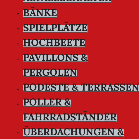
BÄNKE
SPIELPLÄTZE
HOCHBEETE
PAVILLONS &
PERGOLEN
PODESTE & TERRASSE
POLLER &
FAHRRADSTÄNDER
ÜBERDACHUNGEN &