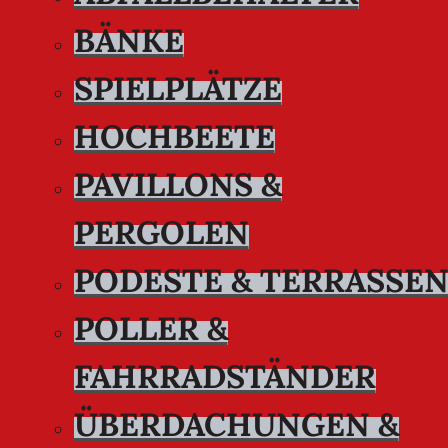
BÄNKE
SPIELPLÄTZE
HOCHBEETE
PAVILLONS &
PERGOLEN
PODESTE & TERRASSE
POLLER &
FAHRRADSTÄNDER
ÜBERDACHUNGEN &