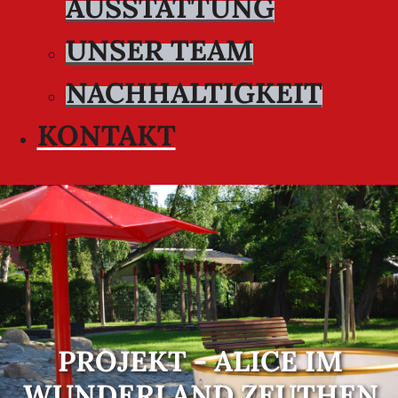
AUSSTATTUNG
UNSER TEAM
NACHHALTIGKEIT
KONTAKT
PROJEKT - ALICE IM
WUNDERLAND ZEUTHEN