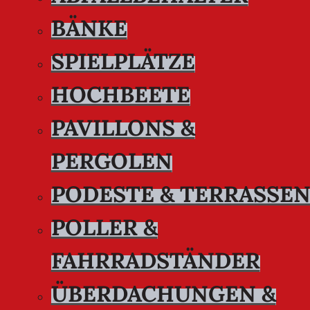
BÄNKE
SPIELPLÄTZE
HOCHBEETE
PAVILLONS &
PERGOLEN
PODESTE & TERRASSE
POLLER &
FAHRRADSTÄNDER
ÜBERDACHUNGEN &