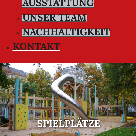
AUSSTATTUNG
UNSER TEAM
NACHHALTIGKEIT
KONTAKT
SPIELPLÄTZE